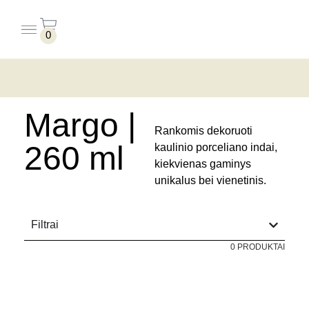
0
PUODELIAI BE LĖKŠTUČIŲ
PUODELIAI SU LĖKŠTUTĖMIS
pradžia
/ produkto forma / margo | 260 ml
Margo |
Rankomis dekoruoti
260 ml
kaulinio porceliano indai,
kiekvienas gaminys
unikalus bei vienetinis.
Filtrai
0 PRODUKTAI