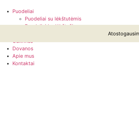
Eiti
prie
Puodeliai
turinio
Puodeliai su lėkštutėmis
Puodeliai be lėkštučių
Lėkštės
Atostogausim
Cukrinės
Dovanos
Apie mus
Kontaktai