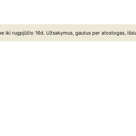
e iki rugpjūčio 16d. Užsakymus, gautus per atostogas, išsi