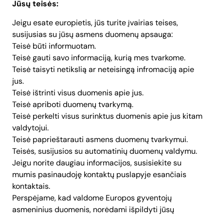
Jūsų teisės:
Jeigu esate europietis, jūs turite įvairias teises,
susijusias su jūsų asmens duomenų apsauga:
Teisė būti informuotam.
Teisė gauti savo informaciją, kurią mes tvarkome.
Teisė taisyti netikslią ar neteisingą infromaciją apie
jus.
Teisė ištrinti visus duomenis apie jus.
Teisė apriboti duomenų tvarkymą.
Teisė perkelti visus surinktus duomenis apie jus kitam
valdytojui.
Teisė paprieštarauti asmens duomenų tvarkymui.
Teisės, susijusios su automatinių duomenų valdymu.
Jeigu norite daugiau informacijos, susisiekite su
mumis pasinaudoję kontaktų puslapyje esančiais
kontaktais.
Perspėjame, kad valdome Europos gyventojų
asmeninius duomenis, norėdami išpildyti jūsų