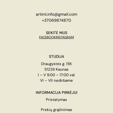
artimi.info@gmail.com
+37069874870
SEKITE MUS
FACEBOOK
INSTAGRAM
STUDIJA
Draugystės g. 15K
51226 Kaunas
I – V 9:00 – 17:00 val.
VI – VII nedirbame
INFORMACIJA PIRKĖJUI
Pristatymas
Prekių grąžinimas