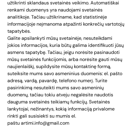
užtikrinti sklandaus svetainės veikimo. Automatiškai
renkami duomenys yra naudojami svetainės
analitikoje. Tačiau užtikriname, kad statistinėje
informacijoje neįmanoma atpažinti konkrečių vartotojų
tapatybės.
Galite apsilankyti mūsų svetainėje, nesuteikdami
jokios informacijos, kuria būtų galima identifikuoti jūsų
asmens tapatybę. Tačiau, jeigu norėsite pasinaudoti
mūsų svetainės funkcijomis, arba norėsite gauti mūsų
naujienlaiškį, supildysite mūsų kontaktinę formą,
suteiksite mums savo asmeninius duomenis: el. pašto
adresą, vardą, pavardę, telefono numerį. Turite
pasirinkimą nesuteikti mums savo asmeninių
duomenų, tačiau tokiu atveju negalėsite naudotis
dauguma svetainės teikiamų funkcijų. Svetainės
lankytojai, nežinantys, kokią informaciją privalome
rinkti gali susisiekti su mumis el.
paštu artimi.info@gmail.com