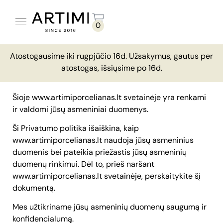
0
PUODELIAI BE LĖKŠTUČIŲ
PUODELIAI SU LĖKŠTUTĖMIS
Atostogausime iki rugpjūčio 16d. Užsakymus, gautus per
pradžia
/ privatumo politika
Privatumo politika
atostogas, išsiųsime po 16d.
Šioje www.artimiporcelianas.lt svetainėje yra renkami
ir valdomi jūsų asmeniniai duomenys.
Ši Privatumo politika išaiškina, kaip
www.artimiporcelianas.lt naudoja jūsų asmeninius
duomenis bei pateikia priežastis jūsų asmeninių
duomenų rinkimui. Dėl to, prieš naršant
www.artimiporcelianas.lt svetainėje, perskaitykite šį
dokumentą.
Mes užtikriname jūsų asmeninių duomenų saugumą ir
konfidencialumą.