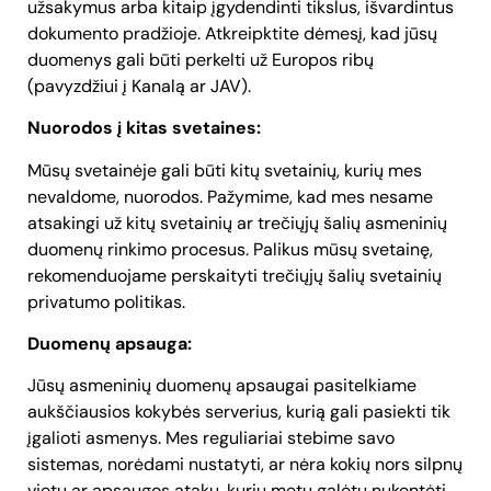
užsakymus arba kitaip įgydendinti tikslus, išvardintus
dokumento pradžioje. Atkreipktite dėmesį, kad jūsų
duomenys gali būti perkelti už Europos ribų
(pavyzdžiui į Kanalą ar JAV).
Nuorodos į kitas svetaines:
Mūsų svetainėje gali būti kitų svetainių, kurių mes
nevaldome, nuorodos. Pažymime, kad mes nesame
atsakingi už kitų svetainių ar trečiųjų šalių asmeninių
duomenų rinkimo procesus. Palikus mūsų svetainę,
rekomenduojame perskaityti trečiųjų šalių svetainių
privatumo politikas.
Duomenų apsauga:
Jūsų asmeninių duomenų apsaugai pasitelkiame
aukščiausios kokybės serverius, kurią gali pasiekti tik
įgalioti asmenys. Mes reguliariai stebime savo
sistemas, norėdami nustatyti, ar nėra kokių nors silpnų
vietų ar apsaugos atakų, kurių metu galėtų nukentėti