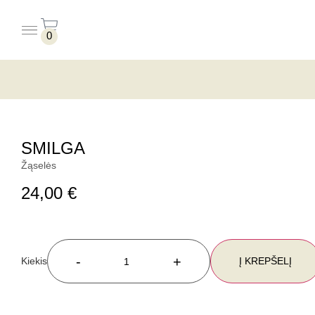
0
PUODELIAI BE LĖKŠTUČIŲ
PUODELIAI SU LĖKŠTUTĖMIS
SMILGA
Žąselės
24,00
€
-
+
Į KREPŠELĮ