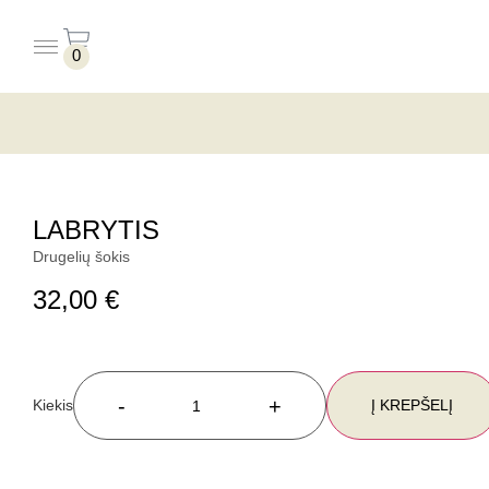
0
PUODELIAI BE LĖKŠTUČIŲ
PUODELIAI SU LĖKŠTUTĖMIS
LABRYTIS
Drugelių šokis
32,00
€
-
+
Į KREPŠELĮ