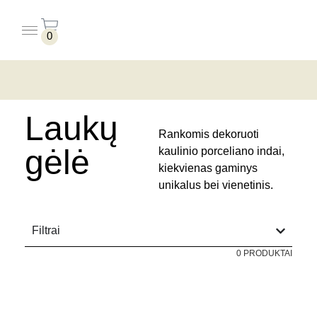
0
PUODELIAI BE LĖKŠTUČIŲ
PUODELIAI SU LĖKŠTUTĖMIS
pradžia
/ produktai su žymomis “laukų gėlė”
Laukų
Rankomis dekoruoti
gėlė
kaulinio porceliano indai,
kiekvienas gaminys
unikalus bei vienetinis.
Filtrai
0 PRODUKTAI