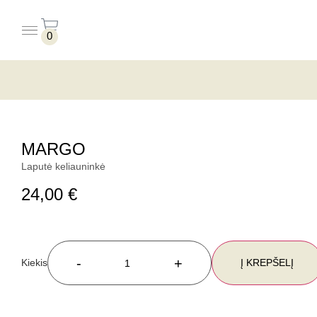
0
PUODELIAI BE LĖKŠTUČIŲ
PUODELIAI SU LĖKŠTUTĖMIS
MARGO
Laputė keliauninkė
24,00
€
-
+
Į KREPŠELĮ