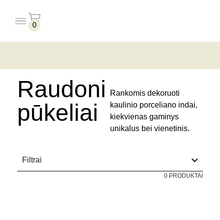
0
PUODELIAI BE LĖKŠTUČIŲ
PUODELIAI SU LĖKŠTUTĖMIS
pradžia
/ produktai su žymomis “raudoni pūkeliai”
Raudoni
Rankomis dekoruoti
pūkeliai
kaulinio porceliano indai,
kiekvienas gaminys
unikalus bei vienetinis.
Filtrai
0 PRODUKTAI