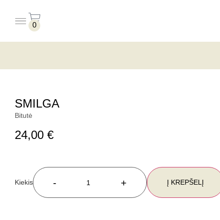
0
PUODELIAI BE LĖKŠTUČIŲ
PUODELIAI SU LĖKŠTUTĖMIS
SMILGA
Bitutė
24,00
€
-
+
Į KREPŠELĮ