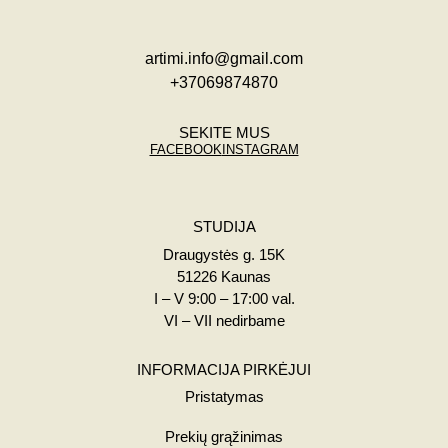
artimi.info@gmail.com
+37069874870
SEKITE MUS
FACEBOOK
INSTAGRAM
STUDIJA
Draugystės g. 15K
51226 Kaunas
I – V 9:00 – 17:00 val.
VI – VII nedirbame
INFORMACIJA PIRKĖJUI
Pristatymas
Prekių grąžinimas