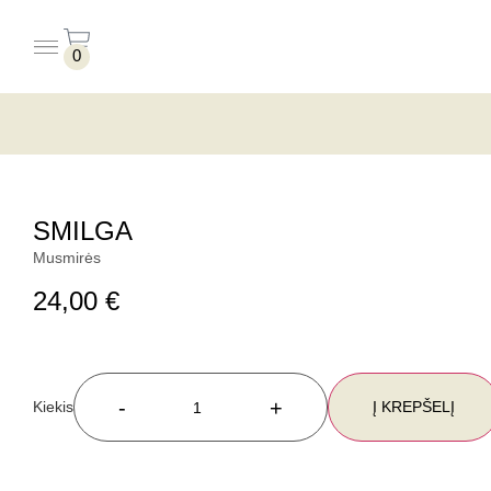
0
PUODELIAI BE LĖKŠTUČIŲ
PUODELIAI SU LĖKŠTUTĖMIS
SMILGA
Musmirės
24,00
€
-
+
Į KREPŠELĮ