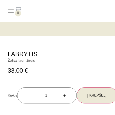
0
PUODELIAI BE LĖKŠTUČIŲ
PUODELIAI SU LĖKŠTUTĖMIS
LABRYTIS
Žalias laumžirgis
33,00
€
-
+
Į KREPŠELĮ