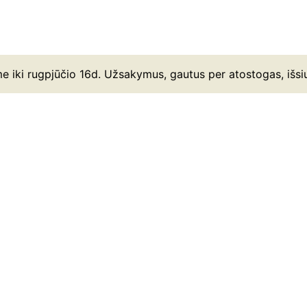
e iki rugpjūčio 16d. Užsakymus, gautus per atostogas, išsi