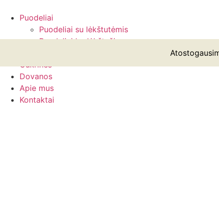
Eiti
prie
Puodeliai
turinio
Puodeliai su lėkštutėmis
Puodeliai be lėkštučių
Lėkštės
Atostogausim
Cukrinės
Dovanos
Apie mus
Kontaktai