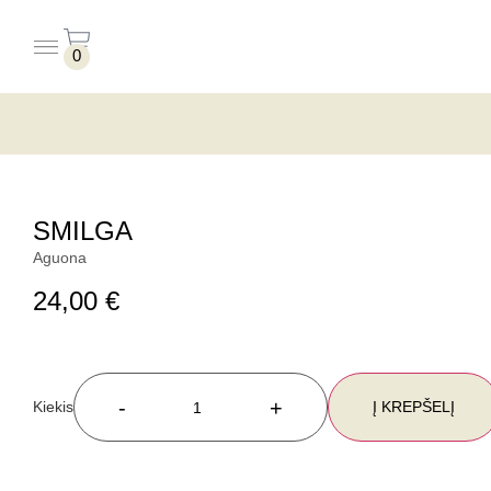
0
PUODELIAI BE LĖKŠTUČIŲ
PUODELIAI SU LĖKŠTUTĖMIS
SMILGA
Aguona
24,00
€
-
+
Į KREPŠELĮ