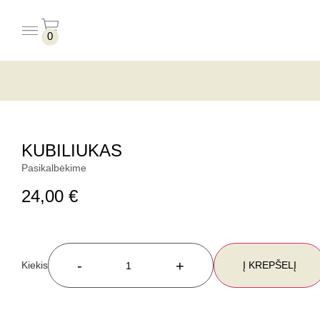
0
PUODELIAI BE LĖKŠTUČIŲ
PUODELIAI SU LĖKŠTUTĖMIS
KUBILIUKAS
Pasikalbėkime
24,00
€
-
+
Į KREPŠELĮ