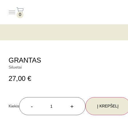
0
PUODELIAI BE LĖKŠTUČIŲ
PUODELIAI SU LĖKŠTUTĖMIS
GRANTAS
Siluetai
27,00
€
-
+
Į KREPŠELĮ