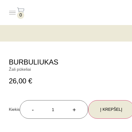
0
PUODELIAI BE LĖKŠTUČIŲ
PUODELIAI SU LĖKŠTUTĖMIS
BURBULIUKAS
Žali pūkeliai
26,00
€
-
+
Į KREPŠELĮ